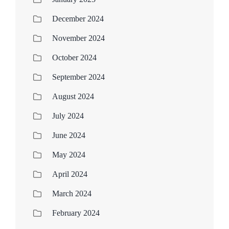
December 2024
November 2024
October 2024
September 2024
August 2024
July 2024
June 2024
May 2024
April 2024
March 2024
February 2024