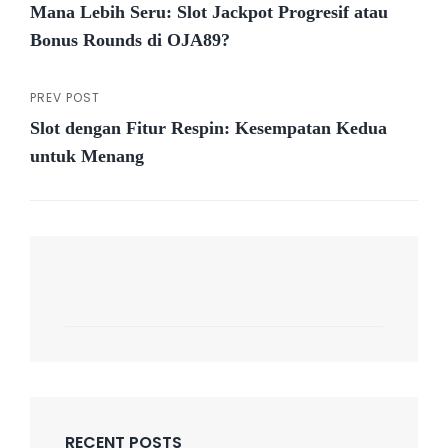
Mana Lebih Seru: Slot Jackpot Progresif atau
Post
navigation
Bonus Rounds di OJA89?
PREV POST
Previous
Slot dengan Fitur Respin: Kesempatan Kedua
Post
untuk Menang
RECENT POSTS