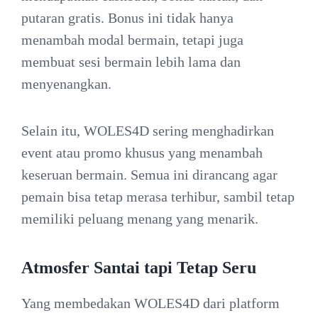
putaran gratis. Bonus ini tidak hanya
menambah modal bermain, tetapi juga
membuat sesi bermain lebih lama dan
menyenangkan.
Selain itu, WOLES4D sering menghadirkan
event atau promo khusus yang menambah
keseruan bermain. Semua ini dirancang agar
pemain bisa tetap merasa terhibur, sambil tetap
memiliki peluang menang yang menarik.
Atmosfer Santai tapi Tetap Seru
Yang membedakan WOLES4D dari platform