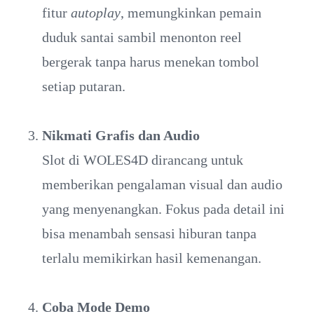
fitur
autoplay
, memungkinkan pemain
duduk santai sambil menonton reel
bergerak tanpa harus menekan tombol
setiap putaran.
Nikmati Grafis dan Audio
Slot di WOLES4D dirancang untuk
memberikan pengalaman visual dan audio
yang menyenangkan. Fokus pada detail ini
bisa menambah sensasi hiburan tanpa
terlalu memikirkan hasil kemenangan.
Coba Mode Demo