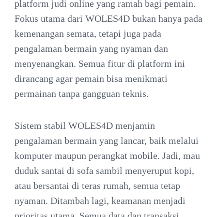
platform judi online yang ramah bagi pemain.
Fokus utama dari WOLES4D bukan hanya pada
kemenangan semata, tetapi juga pada
pengalaman bermain yang nyaman dan
menyenangkan. Semua fitur di platform ini
dirancang agar pemain bisa menikmati
permainan tanpa gangguan teknis.
Sistem stabil WOLES4D menjamin
pengalaman bermain yang lancar, baik melalui
komputer maupun perangkat mobile. Jadi, mau
duduk santai di sofa sambil menyeruput kopi,
atau bersantai di teras rumah, semua tetap
nyaman. Ditambah lagi, keamanan menjadi
prioritas utama. Semua data dan transaksi