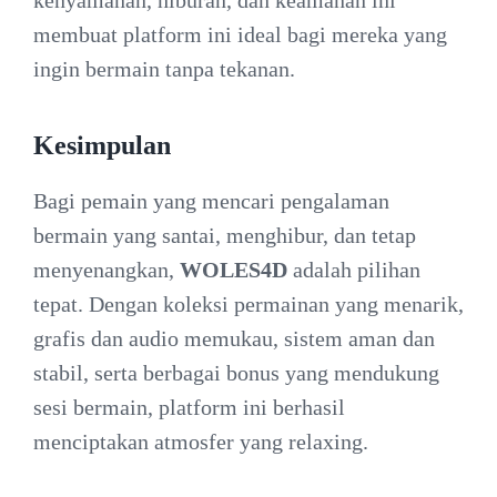
membuat platform ini ideal bagi mereka yang
ingin bermain tanpa tekanan.
Kesimpulan
Bagi pemain yang mencari pengalaman
bermain yang santai, menghibur, dan tetap
menyenangkan,
WOLES4D
adalah pilihan
tepat. Dengan koleksi permainan yang menarik,
grafis dan audio memukau, sistem aman dan
stabil, serta berbagai bonus yang mendukung
sesi bermain, platform ini berhasil
menciptakan atmosfer yang relaxing.