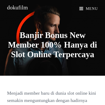
dokufilm
MENU
Banjir Bonus New
Member 100% Hanya di
Slot Online
Terpercaya
Menjadi member baru di dunia slot online kini
semakin menguntungkan dengan hadirnya