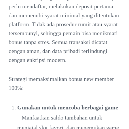
perlu mendaftar, melakukan deposit pertama,
dan memenuhi syarat minimal yang ditentukan
platform. Tidak ada prosedur rumit atau syarat
tersembunyi, sehingga pemain bisa menikmati
bonus tanpa stres. Semua transaksi dicatat
dengan aman, dan data pribadi terlindungi
dengan enkripsi modern.
Strategi memaksimalkan bonus new member
100%:
Gunakan untuk mencoba berbagai game
– Manfaatkan saldo tambahan untuk
menjajal slot favorit dan menemukan game