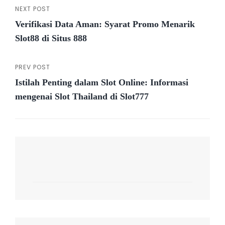
NEXT POST
Post
Next
Verifikasi Data Aman: Syarat Promo Menarik
Post
navigation
Slot88 di Situs 888
PREV POST
Previous
Istilah Penting dalam Slot Online: Informasi
Post
mengenai Slot Thailand di Slot777