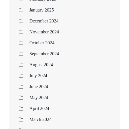
January 2025
December 2024
November 2024
October 2024
September 2024
August 2024
July 2024
June 2024
May 2024
April 2024
March 2024