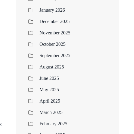
January 2026
December 2025
November 2025
October 2025
September 2025
August 2025
June 2025
May 2025
April 2025
March 2025
k
February 2025