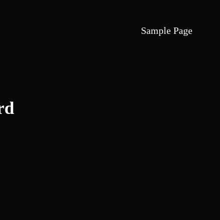
Sample Page
rd