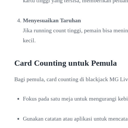
kartu tinggi yang tersisa, memberikan pelua
Menyesuaikan Taruhan
Jika running count tinggi, pemain bisa mening
kecil.
Card Counting untuk Pemula
Bagi pemula, card counting di blackjack MG Liv
Fokus pada satu meja untuk mengurangi keb
Gunakan catatan atau aplikasi untuk mencata