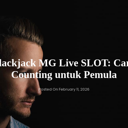
lackjack MG Live SLOT: Ca
Counting untuk
Pemula
Posted On
February 11, 2026