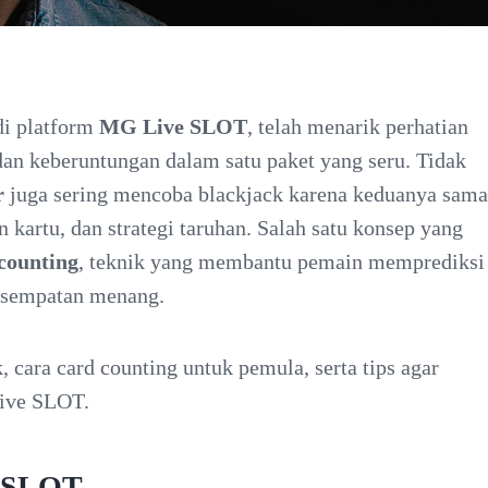
di platform
MG Live SLOT
, telah menarik perhatian
an keberuntungan dalam satu paket yang seru. Tidak
r
juga sering mencoba blackjack karena keduanya sama
kartu, dan strategi taruhan. Salah satu konsep yang
counting
, teknik yang membantu pemain memprediksi
kesempatan menang.
 cara card counting untuk pemula, serta tips agar
ive SLOT.
e SLOT