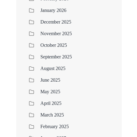
January 2026
December 2025
November 2025
October 2025
September 2025
August 2025
June 2025
May 2025
April 2025
March 2025
February 2025