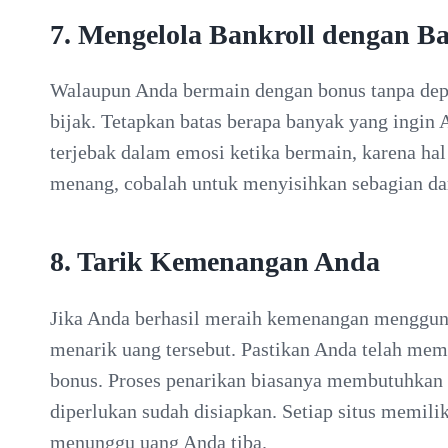
7.
Mengelola Bankroll dengan Ba
Walaupun Anda bermain dengan bonus tanpa depo
bijak. Tetapkan batas berapa banyak yang ingin 
terjebak dalam emosi ketika bermain, karena ha
menang, cobalah untuk menyisihkan sebagian da
8.
Tarik Kemenangan Anda
Jika Anda berhasil meraih kemenangan mengguna
menarik uang tersebut. Pastikan Anda telah mem
bonus. Proses penarikan biasanya membutuhkan v
diperlukan sudah disiapkan. Setiap situs memili
menunggu uang Anda tiba.