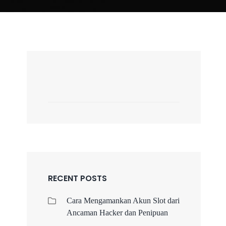
RECENT POSTS
Cara Mengamankan Akun Slot dari
Ancaman Hacker dan Penipuan