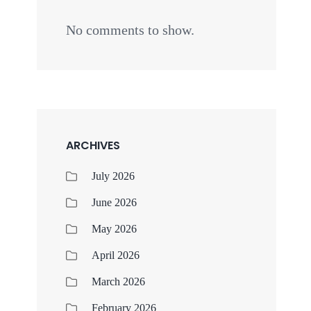
No comments to show.
ARCHIVES
July 2026
June 2026
May 2026
April 2026
March 2026
February 2026