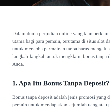
Dalam dunia perjudian online yang kian berkemba
utama bagi para pemain, terutama di situs slot
untuk mencoba permainan tanpa harus mengeluar
langkah-langkah untuk mengklaim bonus tanpa 
Anda.
1.
Apa Itu Bonus Tanpa Deposit?
Bonus tanpa deposit adalah jenis promosi yang 
pemain untuk mendapatkan sejumlah uang atau pu