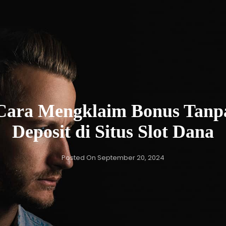
Cara Mengklaim Bonus Tanp
Deposit di Situs Slot
Dana
Posted On
September 20, 2024