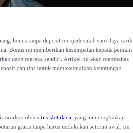
ng, bonus tanpa deposit menjadi salah satu daya tarik
 dana. Bonus ini memberikan kesempatan kepada pemain
kan uang mereka sendiri. Artikel ini akan membahas
deposit dan tips untuk memaksimalkan keuntungan
ditawarkan oleh
situs slot dana
, yang memungkinkan
taran gratis tanpa harus melakukan setoran awal. Ini