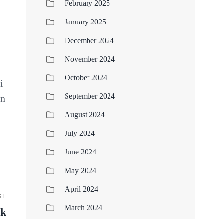
February 2025
January 2025
December 2024
November 2024
October 2024
i
September 2024
an
August 2024
July 2024
June 2024
May 2024
April 2024
ST
March 2024
uk