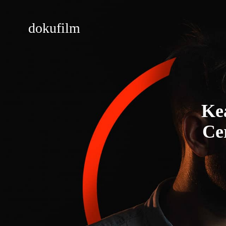
dokufilm
Ke
Ce