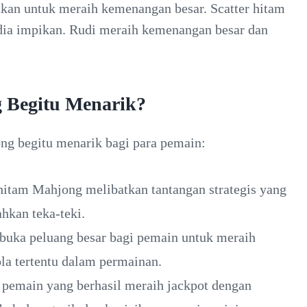
hkan untuk meraih kemenangan besar. Scatter hitam
ia impikan. Rudi meraih kemenangan besar dan
 Begitu Menarik?
ng begitu menarik bagi para pemain:
hitam Mahjong melibatkan tantangan strategis yang
hkan teka-teki.
buka peluang besar bagi pemain untuk meraih
a tertentu dalam permainan.
s pemain yang berhasil meraih jackpot dengan