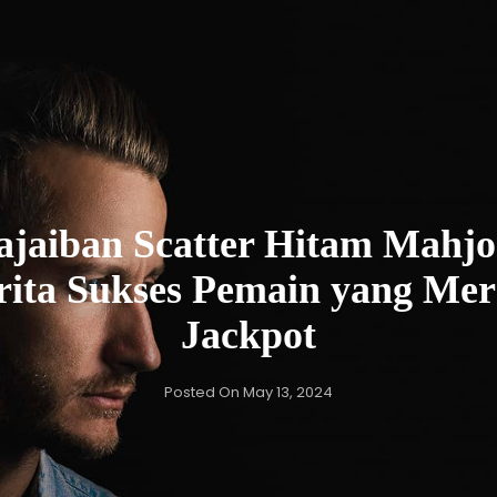
ajaiban Scatter Hitam Mahjo
rita Sukses Pemain yang Mer
Jackpot
Posted On
May 13, 2024