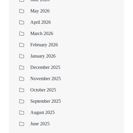
May 2026
April 2026
March 2026
February 2026
January 2026
December 2025
November 2025
October 2025
September 2025
August 2025
June 2025