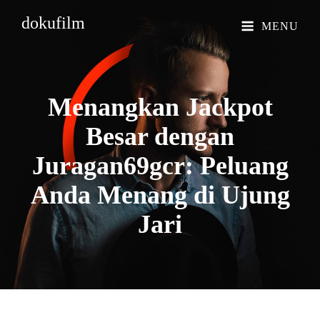
dokufilm
MENU
Menangkan Jackpot
Besar dengan
Juragan69gcr: Peluang
Anda Menang di Ujung
Jari