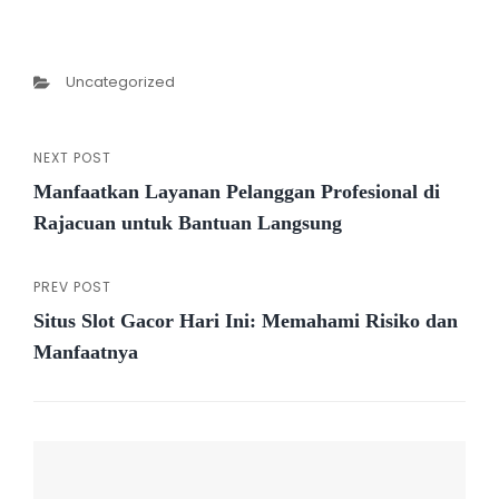
Categories
Uncategorized
NEXT POST
Post
Next
Manfaatkan Layanan Pelanggan Profesional di
Post
navigation
Rajacuan untuk Bantuan Langsung
PREV POST
Previous
Situs Slot Gacor Hari Ini: Memahami Risiko dan
Post
Manfaatnya