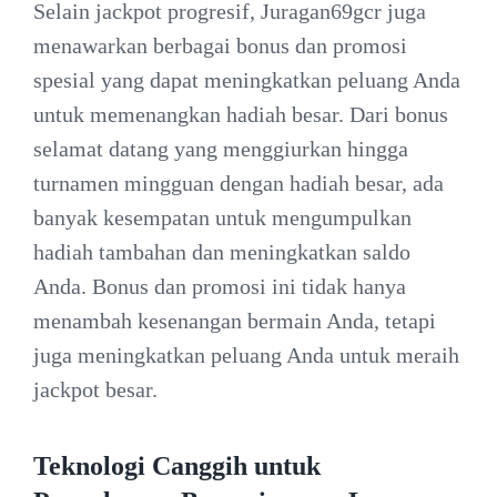
Selain jackpot progresif, Juragan69gcr juga
menawarkan berbagai bonus dan promosi
spesial yang dapat meningkatkan peluang Anda
untuk memenangkan hadiah besar. Dari bonus
selamat datang yang menggiurkan hingga
turnamen mingguan dengan hadiah besar, ada
banyak kesempatan untuk mengumpulkan
hadiah tambahan dan meningkatkan saldo
Anda. Bonus dan promosi ini tidak hanya
menambah kesenangan bermain Anda, tetapi
juga meningkatkan peluang Anda untuk meraih
jackpot besar.
Teknologi Canggih untuk