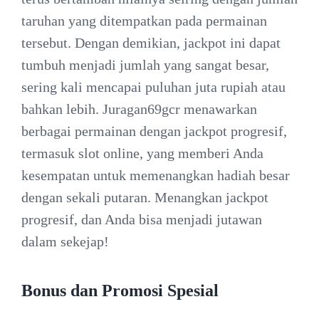
taruhan yang ditempatkan pada permainan
tersebut. Dengan demikian, jackpot ini dapat
tumbuh menjadi jumlah yang sangat besar,
sering kali mencapai puluhan juta rupiah atau
bahkan lebih. Juragan69gcr menawarkan
berbagai permainan dengan jackpot progresif,
termasuk slot online, yang memberi Anda
kesempatan untuk memenangkan hadiah besar
dengan sekali putaran. Menangkan jackpot
progresif, dan Anda bisa menjadi jutawan
dalam sekejap!
Bonus dan Promosi Spesial