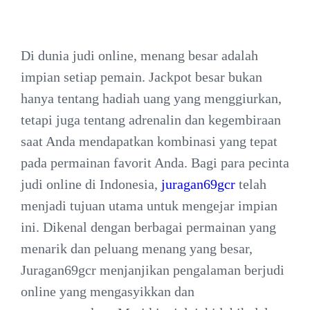
Di dunia judi online, menang besar adalah
impian setiap pemain. Jackpot besar bukan
hanya tentang hadiah uang yang menggiurkan,
tetapi juga tentang adrenalin dan kegembiraan
saat Anda mendapatkan kombinasi yang tepat
pada permainan favorit Anda. Bagi para pecinta
judi online di Indonesia,
juragan69gcr
telah
menjadi tujuan utama untuk mengejar impian
ini. Dikenal dengan berbagai permainan yang
menarik dan peluang menang yang besar,
Juragan69gcr menjanjikan pengalaman berjudi
online yang mengasyikkan dan