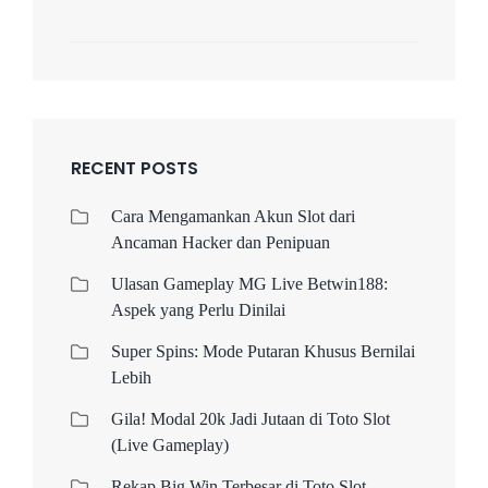
RECENT POSTS
Cara Mengamankan Akun Slot dari
Ancaman Hacker dan Penipuan
Ulasan Gameplay MG Live Betwin188:
Aspek yang Perlu Dinilai
Super Spins: Mode Putaran Khusus Bernilai
Lebih
Gila! Modal 20k Jadi Jutaan di Toto Slot
(Live Gameplay)
Rekap Big Win Terbesar di Toto Slot