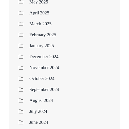
May 2025
April 2025
March 2025
February 2025
January 2025
December 2024
November 2024
October 2024
September 2024
August 2024
July 2024
June 2024