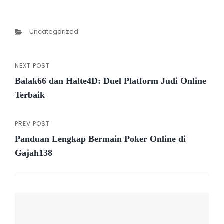
Categories
Uncategorized
NEXT POST
Post
Next
Balak66 dan Halte4D: Duel Platform Judi Online
Post
navigation
Terbaik
PREV POST
Previous
Panduan Lengkap Bermain Poker Online di
Post
Gajah138