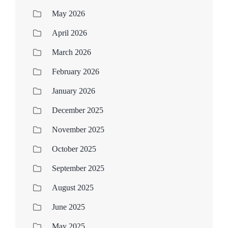
May 2026
April 2026
March 2026
February 2026
January 2026
December 2025
November 2025
October 2025
September 2025
August 2025
June 2025
May 2025