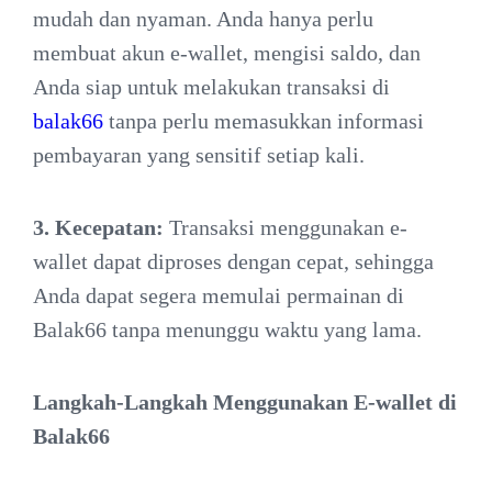
mudah dan nyaman. Anda hanya perlu
membuat akun e-wallet, mengisi saldo, dan
Anda siap untuk melakukan transaksi di
balak66
tanpa perlu memasukkan informasi
pembayaran yang sensitif setiap kali.
3. Kecepatan:
Transaksi menggunakan e-
wallet dapat diproses dengan cepat, sehingga
Anda dapat segera memulai permainan di
Balak66 tanpa menunggu waktu yang lama.
Langkah-Langkah Menggunakan E-wallet di
Balak66