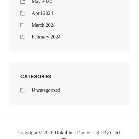
May 2024
April 2024
March 2024
February 2024
CATEGORIES
Uncategorized
Copyright © 2026
Dokufilm
|
Darcie Light By
Catch