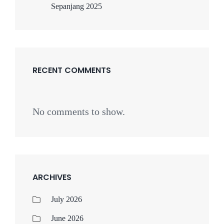
Sepanjang 2025
RECENT COMMENTS
No comments to show.
ARCHIVES
July 2026
June 2026