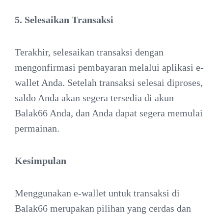
5. Selesaikan Transaksi
Terakhir, selesaikan transaksi dengan
mengonfirmasi pembayaran melalui aplikasi e-
wallet Anda. Setelah transaksi selesai diproses,
saldo Anda akan segera tersedia di akun
Balak66 Anda, dan Anda dapat segera memulai
permainan.
Kesimpulan
Menggunakan e-wallet untuk transaksi di
Balak66 merupakan pilihan yang cerdas dan