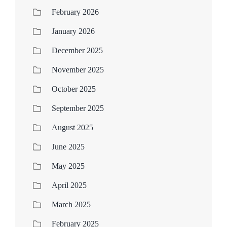
February 2026
January 2026
December 2025
November 2025
October 2025
September 2025
August 2025
June 2025
May 2025
April 2025
March 2025
February 2025