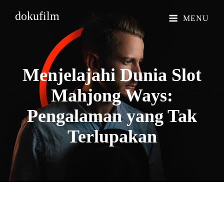
dokufilm
MENU
Menjelajahi Dunia Slot
Mahjong Ways:
Pengalaman yang Tak
Terlupakan