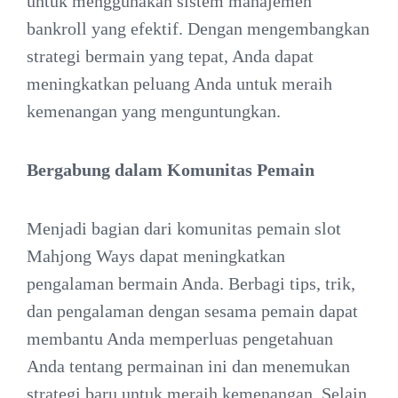
untuk menggunakan sistem manajemen
bankroll yang efektif. Dengan mengembangkan
strategi bermain yang tepat, Anda dapat
meningkatkan peluang Anda untuk meraih
kemenangan yang menguntungkan.
Bergabung dalam Komunitas Pemain
Menjadi bagian dari komunitas pemain slot
Mahjong Ways dapat meningkatkan
pengalaman bermain Anda. Berbagi tips, trik,
dan pengalaman dengan sesama pemain dapat
membantu Anda memperluas pengetahuan
Anda tentang permainan ini dan menemukan
strategi baru untuk meraih kemenangan. Selain