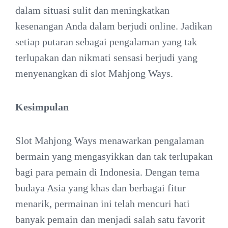
dalam situasi sulit dan meningkatkan
kesenangan Anda dalam berjudi online. Jadikan
setiap putaran sebagai pengalaman yang tak
terlupakan dan nikmati sensasi berjudi yang
menyenangkan di slot Mahjong Ways.
Kesimpulan
Slot Mahjong Ways menawarkan pengalaman
bermain yang mengasyikkan dan tak terlupakan
bagi para pemain di Indonesia. Dengan tema
budaya Asia yang khas dan berbagai fitur
menarik, permainan ini telah mencuri hati
banyak pemain dan menjadi salah satu favorit