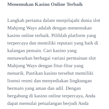
Menemukan Kasino Online Terbaik
Langkah pertama dalam menjelajahi dunia slot
Mahjong Ways adalah dengan menemukan
kasino online terbaik. Pilihlah platform yang
terpercaya dan memiliki reputasi yang baik di
kalangan pemain. Cari kasino yang
menawarkan berbagai variasi permainan slot
Mahjong Ways dengan fitur-fitur yang
menarik. Pastikan kasino tersebut memiliki
lisensi resmi dan menyediakan lingkungan
bermain yang aman dan adil. Dengan
bergabung di kasino online terpercaya, Anda
dapat memulai petualangan berjudi Anda