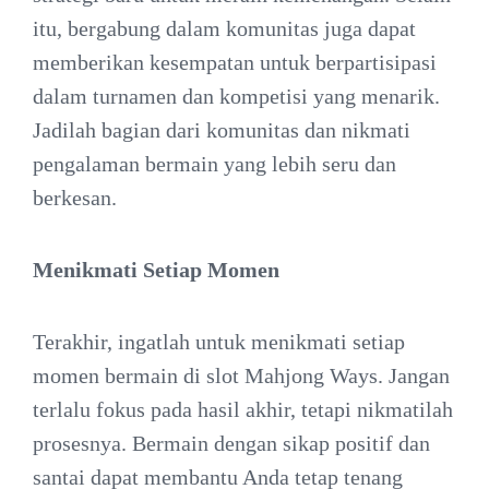
itu, bergabung dalam komunitas juga dapat
memberikan kesempatan untuk berpartisipasi
dalam turnamen dan kompetisi yang menarik.
Jadilah bagian dari komunitas dan nikmati
pengalaman bermain yang lebih seru dan
berkesan.
Menikmati Setiap Momen
Terakhir, ingatlah untuk menikmati setiap
momen bermain di slot Mahjong Ways. Jangan
terlalu fokus pada hasil akhir, tetapi nikmatilah
prosesnya. Bermain dengan sikap positif dan
santai dapat membantu Anda tetap tenang