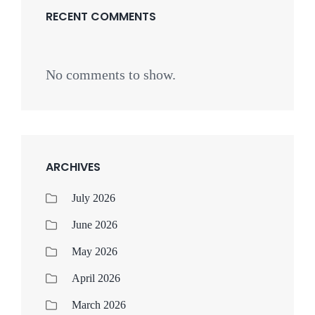
RECENT COMMENTS
No comments to show.
ARCHIVES
July 2026
June 2026
May 2026
April 2026
March 2026