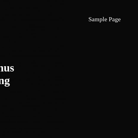
Sample Page
nus
ng