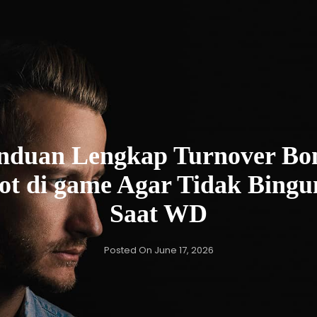
nduan Lengkap Turnover Bo
lot di game Agar Tidak Bingu
Saat
WD
Posted On
June 17, 2026