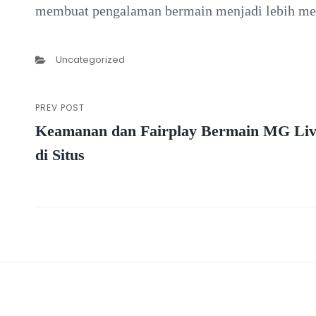
membuat pengalaman bermain menjadi lebih men
Categories
Uncategorized
PREV POST
Post
Previous
Keamanan dan Fairplay Bermain MG Liv
Post
navigation
di Situs