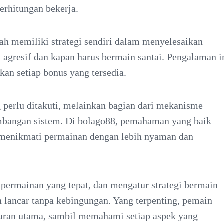
rhitungan bekerja.
ah memiliki strategi sendiri dalam menyelesaikan
 agresif dan kapan harus bermain santai. Pengalaman i
an setiap bonus yang tersedia.
 perlu ditakuti, melainkan bagian dari mekanisme
mbangan sistem. Di bolago88, pemahaman yang baik
n menikmati permainan dengan lebih nyaman dan
permainan yang tepat, dan mengatur strategi bermain
ih lancar tanpa kebingungan. Yang terpenting, pemain
buran utama, sambil memahami setiap aspek yang