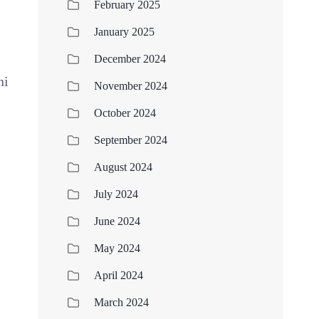
February 2025
January 2025
December 2024
ni
November 2024
October 2024
September 2024
August 2024
July 2024
June 2024
May 2024
April 2024
March 2024