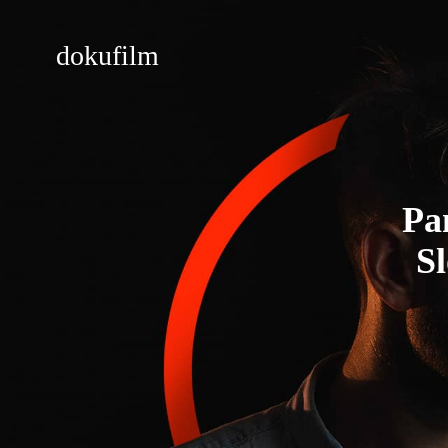
dokufilm
Pa
S