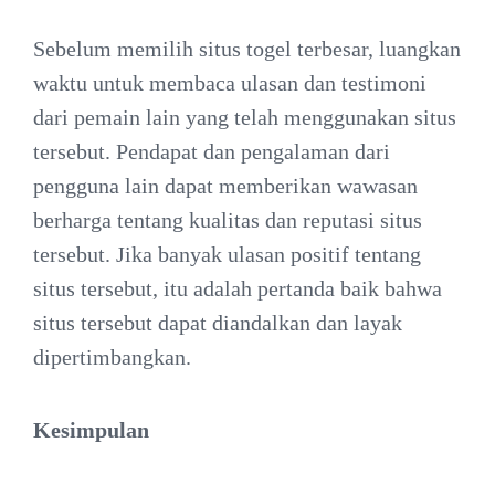
Sebelum memilih situs togel terbesar, luangkan
waktu untuk membaca ulasan dan testimoni
dari pemain lain yang telah menggunakan situs
tersebut. Pendapat dan pengalaman dari
pengguna lain dapat memberikan wawasan
berharga tentang kualitas dan reputasi situs
tersebut. Jika banyak ulasan positif tentang
situs tersebut, itu adalah pertanda baik bahwa
situs tersebut dapat diandalkan dan layak
dipertimbangkan.
Kesimpulan