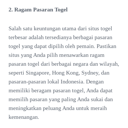
2. Ragam Pasaran Togel
Salah satu keuntungan utama dari situs togel
terbesar adalah tersedianya berbagai pasaran
togel yang dapat dipilih oleh pemain. Pastikan
situs yang Anda pilih menawarkan ragam
pasaran togel dari berbagai negara dan wilayah,
seperti Singapore, Hong Kong, Sydney, dan
pasaran-pasaran lokal Indonesia. Dengan
memiliki beragam pasaran togel, Anda dapat
memilih pasaran yang paling Anda sukai dan
meningkatkan peluang Anda untuk meraih
kemenangan.