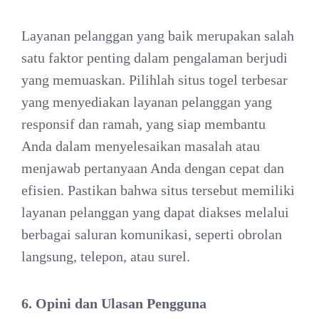
Layanan pelanggan yang baik merupakan salah
satu faktor penting dalam pengalaman berjudi
yang memuaskan. Pilihlah situs togel terbesar
yang menyediakan layanan pelanggan yang
responsif dan ramah, yang siap membantu
Anda dalam menyelesaikan masalah atau
menjawab pertanyaan Anda dengan cepat dan
efisien. Pastikan bahwa situs tersebut memiliki
layanan pelanggan yang dapat diakses melalui
berbagai saluran komunikasi, seperti obrolan
langsung, telepon, atau surel.
6. Opini dan Ulasan Pengguna