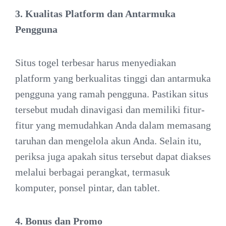
3. Kualitas Platform dan Antarmuka
Pengguna
Situs togel terbesar harus menyediakan
platform yang berkualitas tinggi dan antarmuka
pengguna yang ramah pengguna. Pastikan situs
tersebut mudah dinavigasi dan memiliki fitur-
fitur yang memudahkan Anda dalam memasang
taruhan dan mengelola akun Anda. Selain itu,
periksa juga apakah situs tersebut dapat diakses
melalui berbagai perangkat, termasuk
komputer, ponsel pintar, dan tablet.
4. Bonus dan Promo