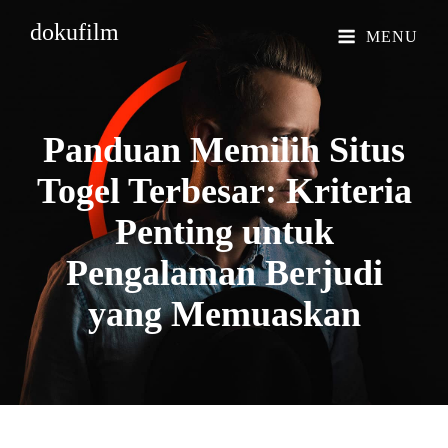
dokufilm
MENU
Panduan Memilih Situs
Togel Terbesar: Kriteria
Penting untuk
Pengalaman Berjudi
yang
Memuaskan