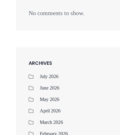
No comments to show.
ARCHIVES
July 2026
June 2026
May 2026
April 2026
March 2026
February 2026