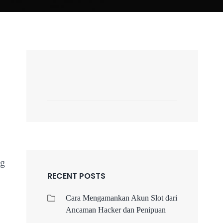
ng
RECENT POSTS
Cara Mengamankan Akun Slot dari
Ancaman Hacker dan Penipuan