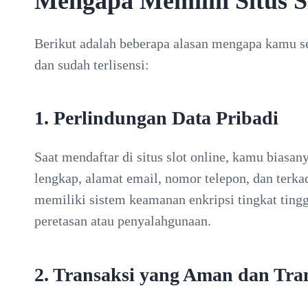
Mengapa Memilih Situs S
Berikut adalah beberapa alasan mengapa kamu se
dan sudah terlisensi:
1.
Perlindungan Data Pribadi
Saat mendaftar di situs slot online, kamu biasa
lengkap, alamat email, nomor telepon, dan terkad
memiliki sistem keamanan enkripsi tingkat tingg
peretasan atau penyalahgunaan.
2.
Transaksi yang Aman dan Tra