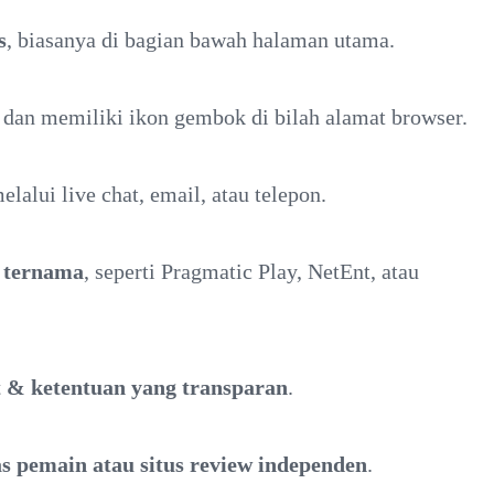
s
, biasanya di bagian bawah halaman utama.
dan memiliki ikon gembok di bilah alamat browser.
melalui live chat, email, atau telepon.
r ternama
, seperti Pragmatic Play, NetEnt, atau
t & ketentuan yang transparan
.
s pemain atau situs review independen
.