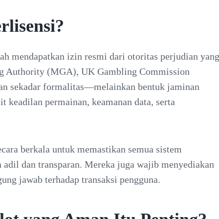
rlisensi?
telah mendapatkan izin resmi dari otoritas perjudian yan
ming Authority (MGA), UK Gambling Commission
kan sekadar formalitas—melainkan bentuk jaminan
ait keadilan permainan, keamanan data, serta
secara berkala untuk memastikan semua sistem
n adil dan transparan. Mereka juga wajib menyediakan
gung jawab terhadap transaksi pengguna.