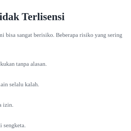
idak Terlisensi
mi bisa sangat berisiko. Beberapa risiko yang sering
kukan tanpa alasan.
in selalu kalah.
 izin.
i sengketa.