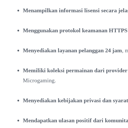
Menampilkan informasi lisensi secara jela
Menggunakan protokol keamanan HTTPS
Menyediakan layanan pelanggan 24 jam
, 
Memiliki koleksi permainan dari provide
Microgaming.
Menyediakan kebijakan privasi dan syara
Mendapatkan ulasan positif dari komunita