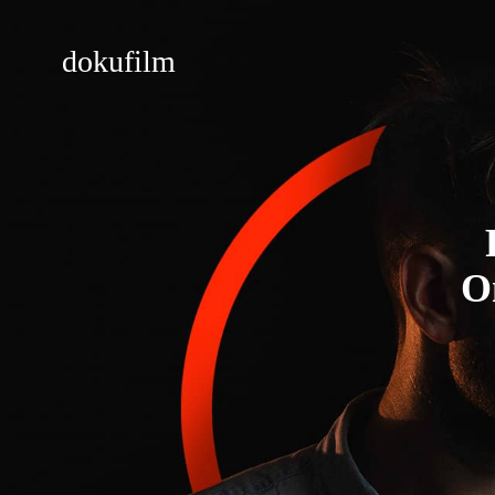
dokufilm
O