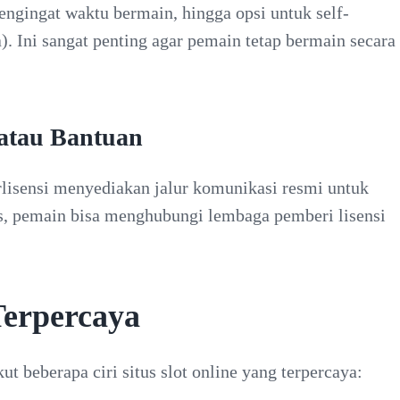
pengingat waktu bermain, hingga opsi untuk self-
. Ini sangat penting agar pemain tetap bermain secara
atau Bantuan
terlisensi menyediakan jalur komunikasi resmi untuk
s, pemain bisa menghubungi lembaga pemberi lisensi
 Terpercaya
kut beberapa ciri situs slot online yang terpercaya: