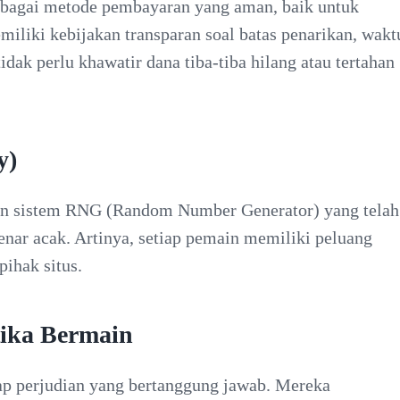
erbagai metode pembayaran yang aman, baik untuk
iliki kebijakan transparan soal batas penarikan, wakt
idak perlu khawatir dana tiba-tiba hilang atau tertahan
y)
akan sistem RNG (Random Number Generator) yang telah
enar acak. Artinya, setiap pemain memiliki peluang
ihak situs.
tika Bermain
ap perjudian yang bertanggung jawab. Mereka