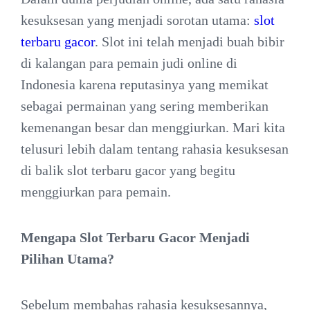
kesuksesan yang menjadi sorotan utama:
slot
terbaru gacor
. Slot ini telah menjadi buah bibir
di kalangan para pemain judi online di
Indonesia karena reputasinya yang memikat
sebagai permainan yang sering memberikan
kemenangan besar dan menggiurkan. Mari kita
telusuri lebih dalam tentang rahasia kesuksesan
di balik slot terbaru gacor yang begitu
menggiurkan para pemain.
Mengapa Slot Terbaru Gacor Menjadi
Pilihan Utama?
Sebelum membahas rahasia kesuksesannya,