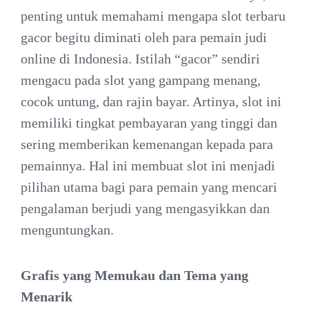
penting untuk memahami mengapa slot terbaru
gacor begitu diminati oleh para pemain judi
online di Indonesia. Istilah “gacor” sendiri
mengacu pada slot yang gampang menang,
cocok untung, dan rajin bayar. Artinya, slot ini
memiliki tingkat pembayaran yang tinggi dan
sering memberikan kemenangan kepada para
pemainnya. Hal ini membuat slot ini menjadi
pilihan utama bagi para pemain yang mencari
pengalaman berjudi yang mengasyikkan dan
menguntungkan.
Grafis yang Memukau dan Tema yang
Menarik