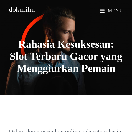
dokufilm
MENU
Rahasia Kesuksesan:
Slot Terbaru Gacor yang
Menggiurkan
Pemain
Dalam dunia perjudian online, ada satu rahasia