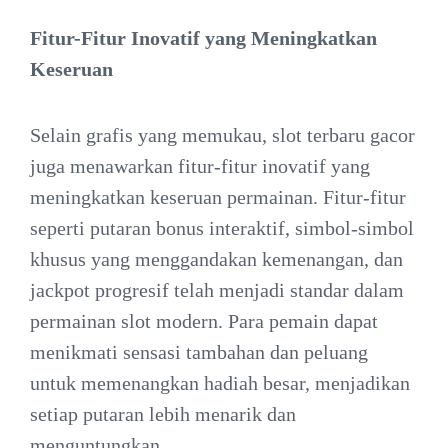
Fitur-Fitur Inovatif yang Meningkatkan
Keseruan
Selain grafis yang memukau, slot terbaru gacor
juga menawarkan fitur-fitur inovatif yang
meningkatkan keseruan permainan. Fitur-fitur
seperti putaran bonus interaktif, simbol-simbol
khusus yang menggandakan kemenangan, dan
jackpot progresif telah menjadi standar dalam
permainan slot modern. Para pemain dapat
menikmati sensasi tambahan dan peluang
untuk memenangkan hadiah besar, menjadikan
setiap putaran lebih menarik dan
menguntungkan.