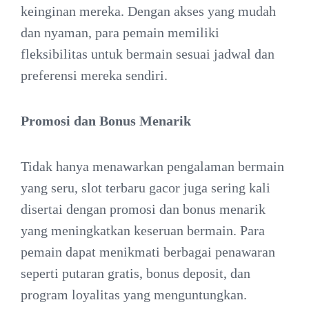
keinginan mereka. Dengan akses yang mudah
dan nyaman, para pemain memiliki
fleksibilitas untuk bermain sesuai jadwal dan
preferensi mereka sendiri.
Promosi dan Bonus Menarik
Tidak hanya menawarkan pengalaman bermain
yang seru, slot terbaru gacor juga sering kali
disertai dengan promosi dan bonus menarik
yang meningkatkan keseruan bermain. Para
pemain dapat menikmati berbagai penawaran
seperti putaran gratis, bonus deposit, dan
program loyalitas yang menguntungkan.