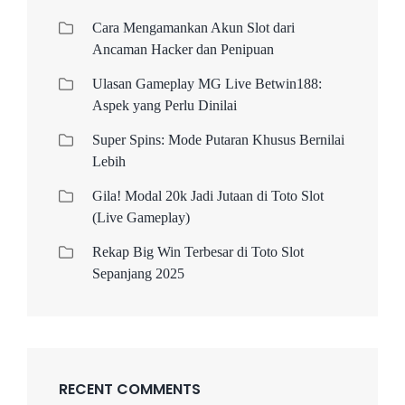
Cara Mengamankan Akun Slot dari
Ancaman Hacker dan Penipuan
Ulasan Gameplay MG Live Betwin188:
Aspek yang Perlu Dinilai
Super Spins: Mode Putaran Khusus Bernilai
Lebih
Gila! Modal 20k Jadi Jutaan di Toto Slot
(Live Gameplay)
Rekap Big Win Terbesar di Toto Slot
Sepanjang 2025
RECENT COMMENTS