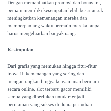
Dengan memanfaatkan promosi dan bonus ini,
pemain memiliki kesempatan lebih besar untuk
meningkatkan kemenangan mereka dan
memperpanjang waktu bermain mereka tanpa
harus mengeluarkan banyak uang.
Kesimpulan
Dari grafis yang memukau hingga fitur-fitur
inovatif, kemenangan yang sering dan
menguntungkan hingga kenyamanan bermain
secara online, slot terbaru gacor memiliki
semua yang diperlukan untuk menjadi
permainan yang sukses di dunia perjudian