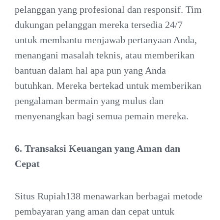
pelanggan yang profesional dan responsif. Tim
dukungan pelanggan mereka tersedia 24/7
untuk membantu menjawab pertanyaan Anda,
menangani masalah teknis, atau memberikan
bantuan dalam hal apa pun yang Anda
butuhkan. Mereka bertekad untuk memberikan
pengalaman bermain yang mulus dan
menyenangkan bagi semua pemain mereka.
6. Transaksi Keuangan yang Aman dan
Cepat
Situs Rupiah138 menawarkan berbagai metode
pembayaran yang aman dan cepat untuk