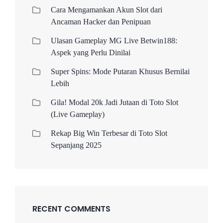
Cara Mengamankan Akun Slot dari
Ancaman Hacker dan Penipuan
Ulasan Gameplay MG Live Betwin188:
Aspek yang Perlu Dinilai
Super Spins: Mode Putaran Khusus Bernilai
Lebih
Gila! Modal 20k Jadi Jutaan di Toto Slot
(Live Gameplay)
Rekap Big Win Terbesar di Toto Slot
Sepanjang 2025
RECENT COMMENTS