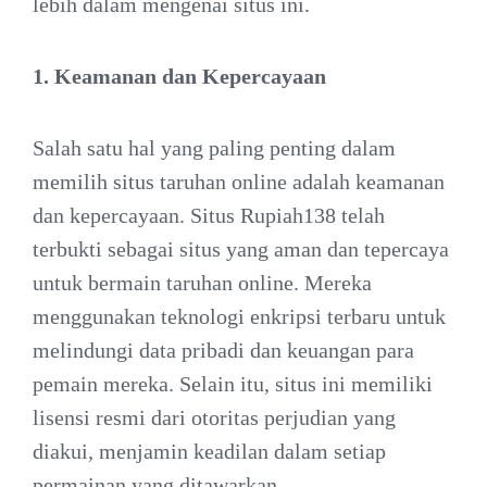
lebih dalam mengenai situs ini.
1. Keamanan dan Kepercayaan
Salah satu hal yang paling penting dalam
memilih situs taruhan online adalah keamanan
dan kepercayaan. Situs Rupiah138 telah
terbukti sebagai situs yang aman dan tepercaya
untuk bermain taruhan online. Mereka
menggunakan teknologi enkripsi terbaru untuk
melindungi data pribadi dan keuangan para
pemain mereka. Selain itu, situs ini memiliki
lisensi resmi dari otoritas perjudian yang
diakui, menjamin keadilan dalam setiap
permainan yang ditawarkan.