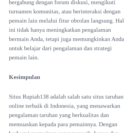
bergabung dengan forum diskusi, mengikuti
turnamen komunitas, atau berinteraksi dengan
pemain lain melalui fitur obrolan langsung. Hal
ini tidak hanya meningkatkan pengalaman
bermain Anda, tetapi juga memungkinkan Anda
untuk belajar dari pengalaman dan strategi
pemain lain.
Kesimpulan
Situs Rupiah138 adalah salah satu situs taruhan
online terbaik di Indonesia, yang menawarkan
pengalaman taruhan yang berkualitas dan
memuaskan kepada para pemainnya. Dengan