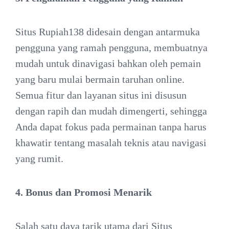
Situs Rupiah138 didesain dengan antarmuka
pengguna yang ramah pengguna, membuatnya
mudah untuk dinavigasi bahkan oleh pemain
yang baru mulai bermain taruhan online.
Semua fitur dan layanan situs ini disusun
dengan rapih dan mudah dimengerti, sehingga
Anda dapat fokus pada permainan tanpa harus
khawatir tentang masalah teknis atau navigasi
yang rumit.
4. Bonus dan Promosi Menarik
Salah satu daya tarik utama dari Situs