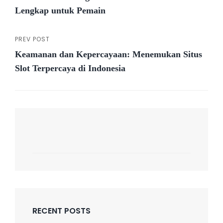
navigation
Lengkap untuk Pemain
PREV POST
Previous
Keamanan dan Kepercayaan: Menemukan Situs
Post
Slot Terpercaya di Indonesia
RECENT POSTS