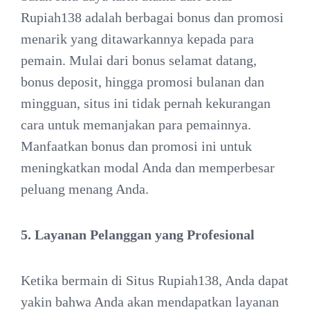
Rupiah138 adalah berbagai bonus dan promosi
menarik yang ditawarkannya kepada para
pemain. Mulai dari bonus selamat datang,
bonus deposit, hingga promosi bulanan dan
mingguan, situs ini tidak pernah kekurangan
cara untuk memanjakan para pemainnya.
Manfaatkan bonus dan promosi ini untuk
meningkatkan modal Anda dan memperbesar
peluang menang Anda.
5. Layanan Pelanggan yang Profesional
Ketika bermain di Situs Rupiah138, Anda dapat
yakin bahwa Anda akan mendapatkan layanan