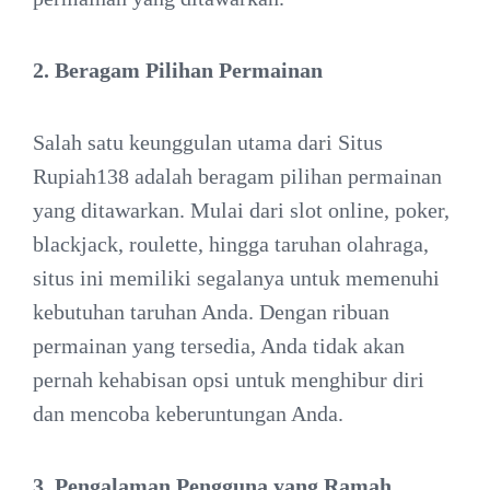
2. Beragam Pilihan Permainan
Salah satu keunggulan utama dari Situs
Rupiah138 adalah beragam pilihan permainan
yang ditawarkan. Mulai dari slot online, poker,
blackjack, roulette, hingga taruhan olahraga,
situs ini memiliki segalanya untuk memenuhi
kebutuhan taruhan Anda. Dengan ribuan
permainan yang tersedia, Anda tidak akan
pernah kehabisan opsi untuk menghibur diri
dan mencoba keberuntungan Anda.
3. Pengalaman Pengguna yang Ramah