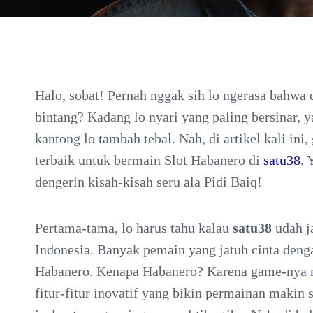
Halo, sobat! Pernah nggak sih lo ngerasa bahwa d
bintang? Kadang lo nyari yang paling bersinar, y
kantong lo tambah tebal. Nah, di artikel kali in
terbaik untuk bermain Slot Habanero di
satu38
. 
dengerin kisah-kisah seru ala Pidi Baiq!
Pertama-tama, lo harus tahu kalau
satu38
udah ja
Indonesia. Banyak pemain yang jatuh cinta denga
Habanero. Kenapa Habanero? Karena game-nya ng
fitur-fitur inovatif yang bikin permainan makin 