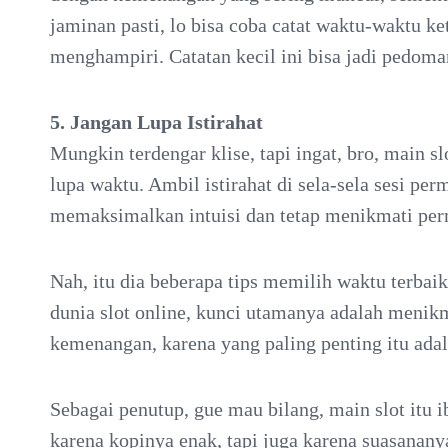
jaminan pasti, lo bisa coba catat waktu-waktu ke
menghampiri. Catatan kecil ini bisa jadi pedom
5. Jangan Lupa Istirahat
Mungkin terdengar klise, tapi ingat, bro, main s
lupa waktu. Ambil istirahat di sela-sela sesi per
memaksimalkan intuisi dan tetap menikmati per
Nah, itu dia beberapa tips memilih waktu terbai
dunia slot online, kunci utamanya adalah menikma
kemenangan, karena yang paling penting itu ada
Sebagai penutup, gue mau bilang, main slot itu i
karena kopinya enak, tapi juga karena suasanan