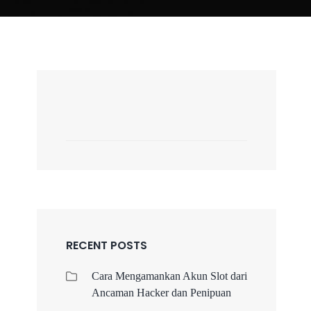
RECENT POSTS
Cara Mengamankan Akun Slot dari
Ancaman Hacker dan Penipuan