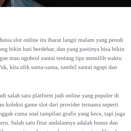
unia slot online itu ibarat langit malam yang penuh
ang bikin hati berdebar, dan yang pastinya bisa bikin
i, gue mau ngobrol santai tentang tips memilih waktu
Yuk, kita ulik sama-sama, sambil santai ngopi dan
di salah satu platform judi online yang populer di
n koleksi game slot dari provider ternama seperti
gak cuma soal tampilan grafis yang kece, tapi juga
seru. Salah satu fitur andalannya adalah bonus dan