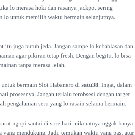
tika lo merasa hoki dan rasanya jackpot sering
an lo untuk memilih waktu bermain selanjutnya.
lot itu juga butuh jeda. Jangan sampe lo kebablasan dan
mainan agar pikiran tetap fresh. Dengan begitu, lo bisa
mainan tanpa merasa lelah.
k untuk bermain Slot Habanero di
satu38
. Ingat, dalam
ti prosesnya. Jangan terlalu terobsesi dengan target
lah pengalaman seru yang lo rasain selama bermain.
barat ngopi santai di sore hari: nikmatnya nggak hanya
ya yang mendukung. Jadi, temukan waktu yang pas, atur