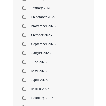
January 2026
December 2025
November 2025
October 2025
September 2025
August 2025
June 2025
May 2025
April 2025
March 2025
February 2025