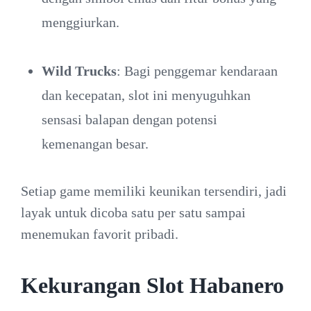
menggiurkan.
Wild Trucks
: Bagi penggemar kendaraan
dan kecepatan, slot ini menyuguhkan
sensasi balapan dengan potensi
kemenangan besar.
Setiap game memiliki keunikan tersendiri, jadi
layak untuk dicoba satu per satu sampai
menemukan favorit pribadi.
Kekurangan Slot Habanero