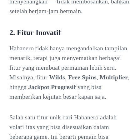
menyenangkan — tidak membosankan, bahkan
setelah berjam-jam bermain.
2. Fitur Inovatif
Habanero tidak hanya mengandalkan tampilan
menarik, tetapi juga menyematkan berbagai
fitur yang membuat permainan lebih seru.
Misalnya, fitur
Wilds
,
Free Spins
,
Multiplier
,
hingga
Jackpot Progresif
yang bisa
memberikan kejutan besar kapan saja.
Salah satu fitur unik dari Habanero adalah
volatilitas yang bisa disesuaikan dalam
beberapa game. Ini berarti pemain bisa